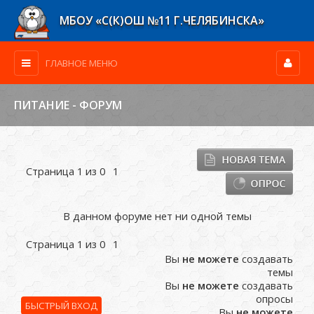
МБОУ «С(К)ОШ №11 Г.ЧЕЛЯБИНСКА»
ГЛАВНОЕ МЕНЮ
ПИТАНИЕ - ФОРУМ
Страница
1
из
0
1
В данном форуме нет ни одной темы
Страница
1
из
0
1
Вы
не можете
создавать
темы
Вы
не можете
создавать
опросы
Вы
не можете