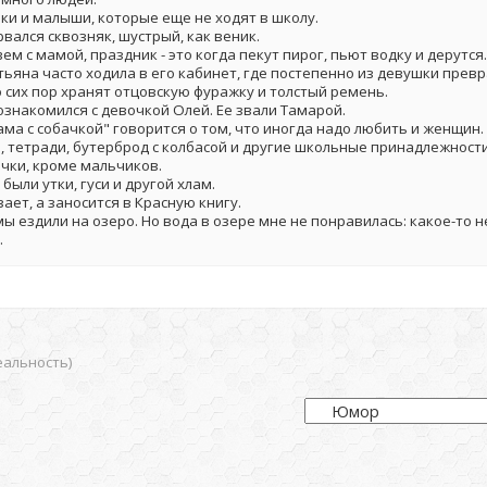
ки и малыши, которые еще не ходят в школу.
вался сквозняк, шустрый, как веник.
м с мамой, праздник - это когда пекут пирог, пьют водку и дерутся.
тьяна часто ходила в его кабинет, где постепенно из девушки прев
о сих пор хранят отцовскую фуражку и толстый ремень.
ознакомился с девочкой Олей. Ее звали Тамарой.
Дама с собачкой" говорится о том, что иногда надо любить и женщин.
, тетради, бутерброд с колбасой и другие школьные принадлежности
чки, кроме мальчиков.
ыли утки, гуси и другой хлам.
ает, а заносится в Красную книгу.
ы ездили на озеро. Но вода в озере мне не понравилась: какое-то 
.
еальность)