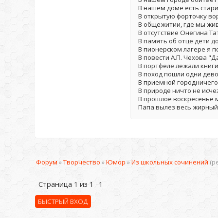
В нашем доме есть стари
В открытую форточку вор
В общежитии, где мы живе
В отсутствие Онегина Та
В память об отце дети д
В пионерском лагере я п
В повести А.П. Чехова "
В портфеле лежали книги
В поход пошли одни дево
В приемной городничего б
В природе ничто не исчез
В прошлое воскресенье м
Папа вылез весь жирный
Форум
»
Творчество
»
Юмор
»
Из школьных сочинений
(р
Страница
1
из
1
1