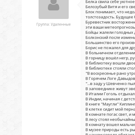
Белка свила себе уютное
Белозубый Витя и его св
Блок понимает, что недо
толстозадость. Будущее 
Буревестник восторженн
Группа: Удаленные
эти ваши метеопрогнозы
Бойцы жалели голодных 
Болконский после измены
Большинство его произв
Борис не пожалел для дру
В больничном отделении
В горницу вошёл негр, р
В библиотеку вошли двое
В библиотеке стояли сто
"В воскресенье рано утро
В Горячем Логе Давыдов
"...в заду у Шевченко пыл
В заповеднике живут зв
В Италии Гоголь отдыхал
В Индии, начиная с детст
В книге "Маугли" Киплин
В клетке сидит мой перна
В комнате погас свет, и 
В лесу стоял необычайны
В комнату вошел мальчик
В музее природы есть ры
В нашем городе обитает