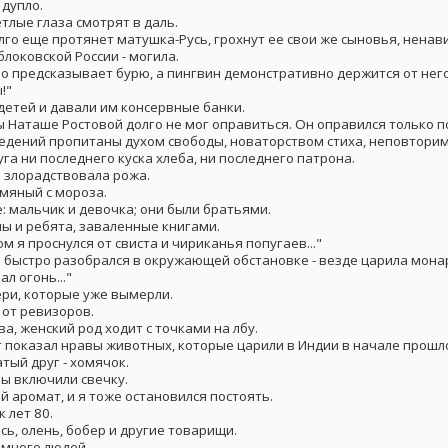
 дупло.
етлые глаза смотрят в даль.
лго еще протянет матушка-Русь, грохнут ее свои же сыновья, ненав
блоковской России - могила.
о предсказывает бурю, а пингвин демонстративно держится от него
!"
детей и давали им консервные банки.
 Наташе Ростовой долго не мог оправиться. Он оправился только пос
едений пропитаны духом свободы, новаторством стиха, неповтори
га ни последнего куска хлеба, ни последнего патрона.
 злорадствовала рожа.
умяный с мороза.
: мальчик и девочка; они были братьями.
лы и ребята, заваленные книгами.
м я проснулся от свиста и чириканья попугаев..."
 быстро разобрался в окружающей обстановке - везде царила мона
ал огонь..."
ери, которые уже вымерли.
 от ревизоров.
ва, женский род ходит с точками на лбу.
г показал нравы животных, которые царили в Индии в начале прошло
тый друг - хомячок.
мы включили свечку.
й аромат, и я тоже остановился постоять.
 лет 80.
сь, олень, бобер и другие товарищи.
 много людей.