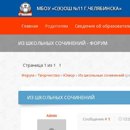
МБОУ «С(К)ОШ №11 Г.ЧЕЛЯБИНСКА»
Главная
Родителям
Сведения об образовател
ИЗ ШКОЛЬНЫХ СОЧИНЕНИЙ - ФОРУМ
Страница
1
из
1
1
Форум
»
Творчество
»
Юмор
»
Из школьных сочинений
(р
ИЗ ШКОЛЬНЫХ СОЧИНЕНИЙ
Admin
Сообщение #
1
12: