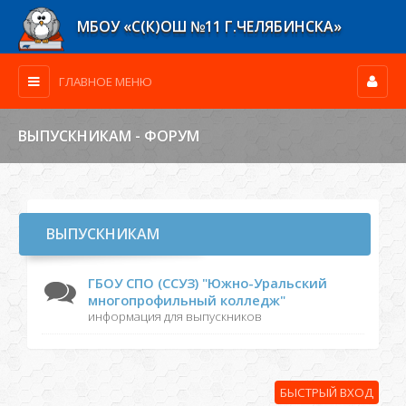
МБОУ «С(К)ОШ №11 Г.ЧЕЛЯБИНСКА»
ГЛАВНОЕ МЕНЮ
ВЫПУСКНИКАМ - ФОРУМ
ВЫПУСКНИКАМ
ГБОУ СПО (ССУЗ) "Южно-Уральский
многопрофильный колледж"
информация для выпускников