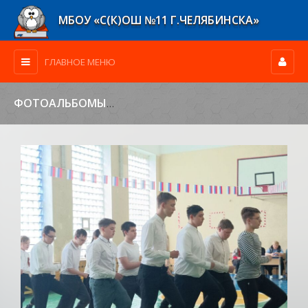
МБОУ «С(К)ОШ №11 Г.ЧЕЛЯБИНСКА»
ГЛАВНОЕ МЕНЮ
ФОТОАЛЬБОМЫ
»
Школьные
» photo_519980544273593501