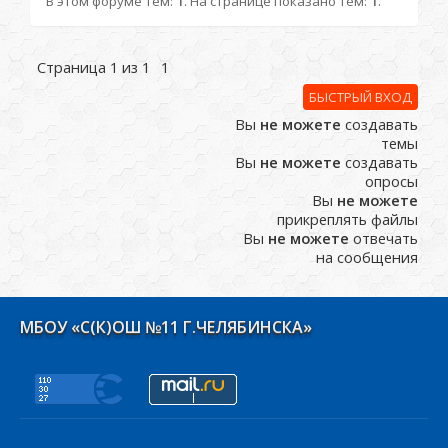
В этом форуме тем:
1
. На странице показано тем:
1
.
Страница
1
из
1
1
Вы
не можете
создавать
темы
Вы
не можете
создавать
опросы
Вы
не можете
прикреплять файлы
Вы
не можете
отвечать
на сообщения
МБОУ «С(К)ОШ №11 Г.ЧЕЛЯБИНСКА»