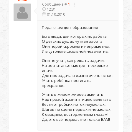
Admin
Сообщение #
1
12:31
01.10.2010
Педагогам доп. образования
Есть люди, для которых их работа
О детских душах чуткая забота
Они порой скромны и неприметны,
И в сутолоке школьной незаметны.
Они не учат, как решать задачи,
На воспитанье смотрят несколько
иначе
Для них задача в жизни очень ясная:
Учить ребёнка постигать
прекрасное.
Учить в живом живое замечать
Над прозой жизни птицею взлетать
Вести от робких ноток неумелых,
Шагов по сцене первых и несмелых
К овациям, восторженным глазам!
Да, это всё подвластно только ВАМ!