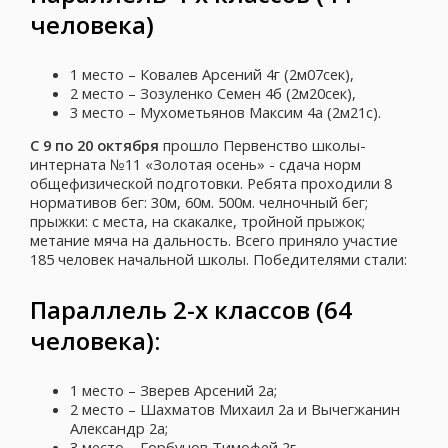
человека)
1 место – Ковалев Арсений 4г (2м07сек),
2 место – Зозуленко Семен 4б (2м20сек),
3 место – Мухометьянов Максим 4а (2м21с).
С 9 по 20 октября
прошло Первенство школы-
интерната №11 «Золотая осень» - сдача норм
общефизической подготовки. Ребята проходили 8
нормативов бег: 30м, 60м. 500м. челночный бег;
прыжки: с места, на скакалке, тройной прыжок;
метание мяча на дальность. Всего приняло участие
185 человек начальной школы. Победителями стали:
Параллель 2-х классов (64
человека):
1 место – Зверев Арсений 2а;
2 место – Шахматов Михаил 2а и Вычегжанин
Александр 2а;
3 место – Горбунов Тимофей 2г.