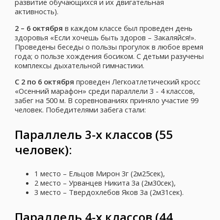
развитие обучающихся и их двигательная
активность).
2 – 6 октября
в каждом классе был проведен день
здоровья «Если хочешь быть здоров – Закаляйся!».
Проведены беседы о пользы прогулок в любое время
года; о пользе хождения босиком. С детьми разучены
комплексы дыхательной гимнастики.
С 2 по 6 октября
проведен Легкоатлетический кросс
«Осенний марафон» среди параллели 3 - 4 классов,
забег на 500 м. В соревнованиях приняло участие 99
человек. Победителями забега стали:
Параллель 3-х классов (55
человек):
1 место – Ельцов Мирон 3г (2м25сек),
2 место – Урванцев Никита 3а (2м30сек),
3 место – Твердохлебов Яков 3а (2м31сек).
Параллель 4-х классов (44