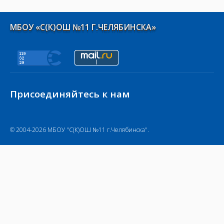
МБОУ «С(К)ОШ №11 Г.ЧЕЛЯБИНСКА»
Присоединяйтесь к нам
© 2004-2026 МБОУ "С(К)ОШ №11 г.Челябинска".