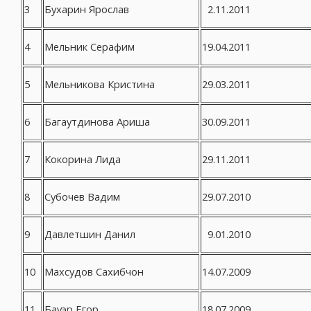
3
Бухарин Ярослав
2.11.2011
4
Мельник Серафим
19.04.2011
5
Мельникова Кристина
29.03.2011
6
Багаутдинова Ариша
30.09.2011
7
Кокорина Лида
29.11.2011
8
Субочев Вадим
29.07.2010
9
Давлетшин Данил
9.01.2010
10
Махсудов Сахибчон
14.07.2009
11
Бауэр Егор
18.07.2009