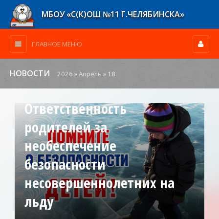
МБОУ «С(К)ОШ №11 Г.ЧЕЛЯБИНСКА»
ГЛАВНОЕ МЕНЮ
НОВОСТИ
2026
»
Апрель
»
18
Ответственность
родителей за
необеспечение
безопасности
несовершеннолетних на
льду