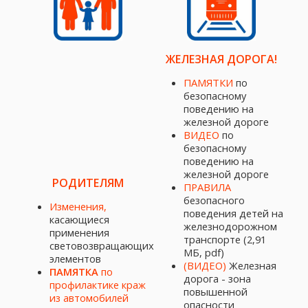
ЖЕЛЕЗНАЯ ДОРОГА!
ПАМЯТКИ
по
безопасному
поведению на
железной дороге
ВИДЕО
по
безопасному
поведению на
железной дороге
РОДИТЕЛЯМ
ПРАВИЛА
безопасного
Изменения,
поведения детей на
касающиеся
железнодорожном
применения
транспорте (2,91
световозвращающих
МБ, pdf)
элементов
(ВИД
ЕО)
Железная
ПАМЯТКА
по
дорога - зона
профилактике краж
повышенной
из автомобилей
опасности