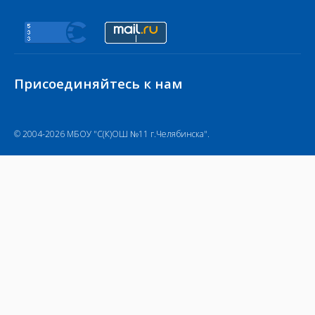
Присоединяйтесь к нам
© 2004-2026 МБОУ "С(К)ОШ №11 г.Челябинска".