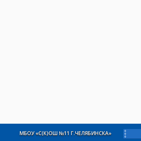
МБОУ «С(К)ОШ №11 Г.ЧЕЛЯБИНСКА»