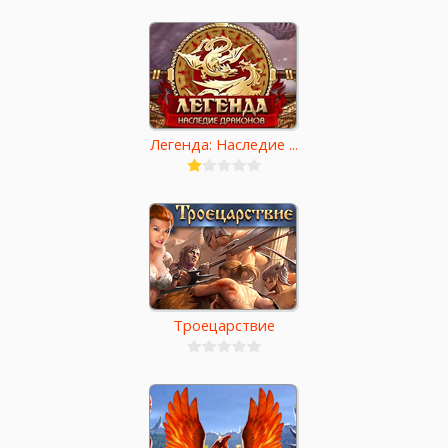
Легенда: Наследие ...
Троецарствие