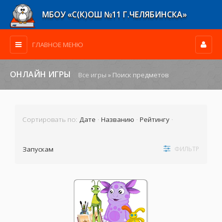
МБОУ «С(К)ОШ №11 Г.ЧЕЛЯБИНСКА»
ГЛАВНОЕ МЕНЮ
ОНЛАЙН ИГРЫ
Все игры
» Поиск предметов
Сортировать по
:
Дате
·
Названию
·
Рейтингу
·
Запускам
ФИЛЬТР