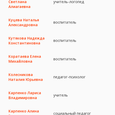
учитель-логопед
Светлана
Алиагаевна
Куцева Наталья
воспитатель
Александровна
Кутякова Надежда
воспитатель
Константиновна
Коратаева Елена
воспитатель
Михайловна
Колесникова
педагог-психолог
Наталия Юрьевна
Карпенко Лариса
учитель
Владимировна
Карпенко Алина
социальный педагог