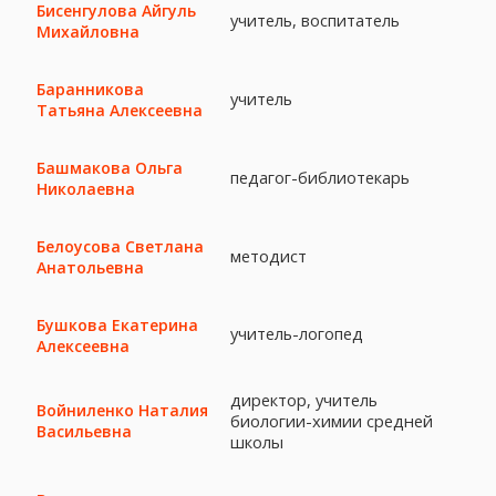
Бисенгулова Айгуль
учитель, воспитатель
Михайловна
Баранникова
учитель
Татьяна Алексеевна
Башмакова Ольга
педагог-библиотекарь
Николаевна
Белоусова Светлана
методист
Анатольевна
Бушкова Екатерина
учитель-логопед
Алексеевна
директор, учитель
Войниленко Наталия
биологии-химии средней
Васильевна
школы