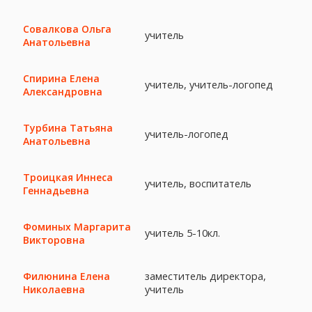
Совалкова Ольга
учитель
Анатольевна
Спирина Елена
учитель, учитель-логопед
Александровна
Турбина Татьяна
учитель-логопед
Анатольевна
Троицкая Иннеса
учитель, воспитатель
Геннадьевна
Фоминых Маргарита
учитель 5-10кл.
Викторовна
заместитель директора,
Филюнина Елена
учитель
Николаевна