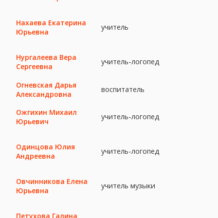
Нахаева Екатерина
учитель
Юрьевна
Нургалеева Вера
учитель-логопед
Сергеевна
Огневская Дарья
воспитатель
Александровна
Ожгихин Михаил
учитель-логопед
Юрьевич
Одинцова Юлия
учитель-логопед
Андреевна
Овчинникова Елена
учитель музыки
Юрьевна
Петухова Галина