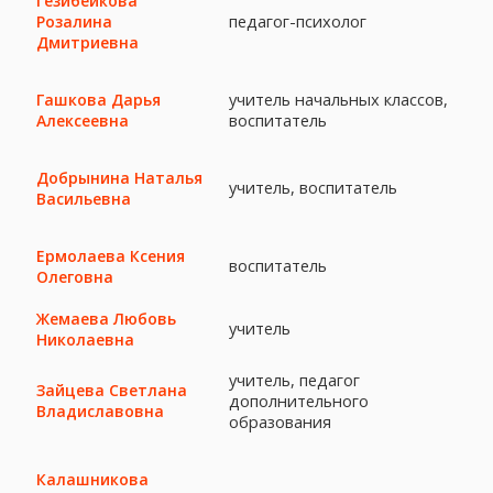
Гезибейкова
педагог-психолог
Розалина
Дмитриевна
учитель начальных классов,
Гашкова Дарья
воспитатель
Алексеевна
Добрынина Наталья
учитель, воспитатель
Васильевна
Ермолаева Ксения
воспитатель
Олеговна
Жемаева Любовь
учитель
Николаевна
учитель, педагог
Зайцева Светлана
дополнительного
Владиславовна
образования
Калашникова